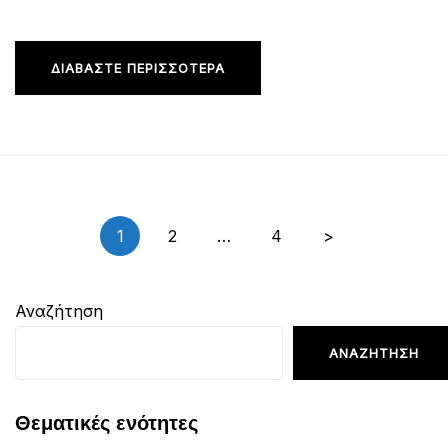
ΔΙΑΒΆΣΤΕ ΠΕΡΙΣΣΌΤΕΡΑ
Σελιδοποίηση
1
2
…
4
>
άρθρων
Αναζήτηση
ΑΝΑΖΉΤΗΣΗ
Θεματικές ενότητες