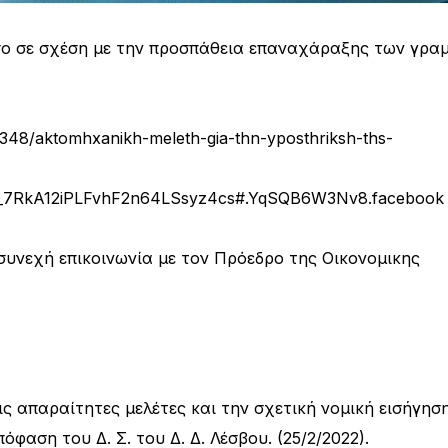
σο σε σχέση με την προσπάθεια επαναχάραξης των γρα
40348/aktomhxanikh-meleth-gia-thn-yposthriksh-ths-
_7RkA12iPLFvhF2n64LSsyz4cs#.YqSQB6W3Nv8.facebook
συνεχή επικοινωνία με τον Πρόεδρο της Οικονομικης
ς απαραίτητες μελέτες και την σχετική νομική εισήγηση
αση του Δ. Σ. του Δ. Δ. Λέσβου. (25/2/2022).