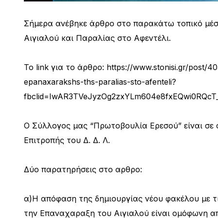
Σήμερα ανέβηκε άρθρο στο παρακάτω τοπικό μέ
Αιγιαλού και Παραλίας στο Αφεντέλι.
Το link για το άρθρο: https://www.stonisi.gr/post/
epanaxarakshs-ths-paralias-sto-afenteli?
fbclid=IwAR3TVeJyzOg2zxYLm604e8fxEQwi0RQcT
Ο Σύλλογος μας “Πρωτοβουλία Ερεσού” είναι σε 
Επιτροπής του Δ. Δ. Λ.
Δύο παρατηρήσεις στο αρθρο:
α)Η απόφαση της δημιουργίας νέου φακέλου με τι
την Επαναχαραξη του Αιγιαλού είναι ομόφωνη απόφ