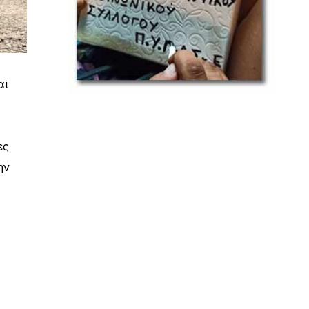
αι
ες
ην