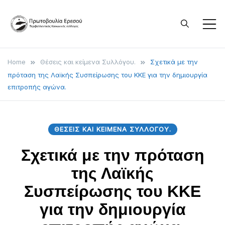
Skip
to
content
Πρωτοβουλία
Είμαστε άνθρωποι που
αγαπάμε την Ερεσό και
Ερεσού –
Home
Θέσεις και κείμενα Συλλόγου.
Σχετικά με την
επιχειρούμε να εμπλακούμε
πρόταση της Λαϊκής Συσπείρωσης του ΚΚΕ για την δημιουργία
Περιβαλλοντικός
στα κοινά για το καλό του
επιτροπής αγώνα.
Κοινωνικός
τόπου μας, μέσα από την
παραγωγή λόγου και δράσεων
Σύλλογος
ΘΈΣΕΙΣ ΚΑΙ ΚΕΊΜΕΝΑ ΣΥΛΛΌΓΟΥ.
για ζητήματα που αφορούν
την Ερεσό, την φύση και το
Σχετικά με την πρόταση
περιβάλλον που την
της Λαϊκής
περιβάλλει.
Συσπείρωσης του ΚΚΕ
για την δημιουργία